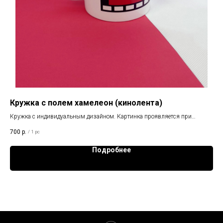
Кружка с полем хамелеон (кинолента)
Кр
Кружка с индивидуальным дизайном. Картинка проявляется при
Кру
нагревании
наг
700
р.
95
/
1 pc
Подробнее