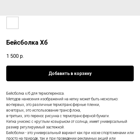
Бейсболка Хб
1 500
р.
Добавить в корзину
Бейсболка х/б для термопереноса.
Методов нанесения изображений на кепку может быть несколько:
во-первых, это различные термотрансферные пленки,
во-вторых, это использование трансфлока,
в-третьих, это перенос рисунка с термотрансферной бумаги.
Кепка унисекс с круглым козырьком от солнца, имеет универсальный
размер регулируемый застежкой.
Бейсболки - это универсальный вариант как при носке спортсменами или
просто на природе, так и при проведении рекламных акций или