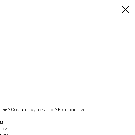
теля? Сделать ему приятное? Есть решение!
ом⠀
йном⠀