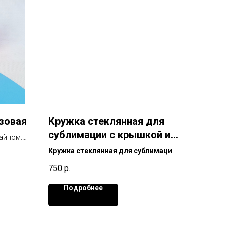
зовая
Кружка стеклянная для
сублимации с крышкой и
айном.
трубочкой 430мл
гревании
Кружка стеклянная для сублимации
с крышкой и трубочкой 430мл
750
р.
Подробнее