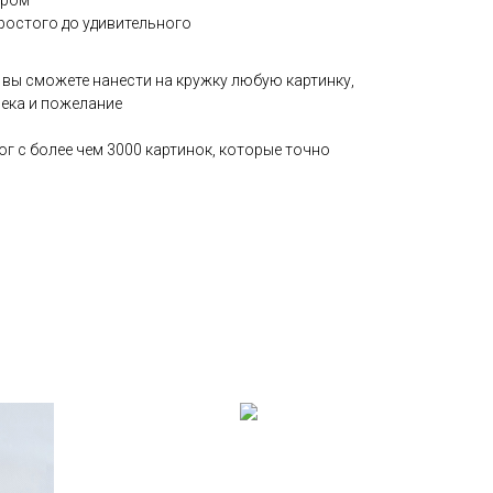
ером⠀
ростого до удивительного⠀
 вы сможете нанести на кружку любую картинку,
ека и пожелание
г с более чем 3000 картинок, которые точно