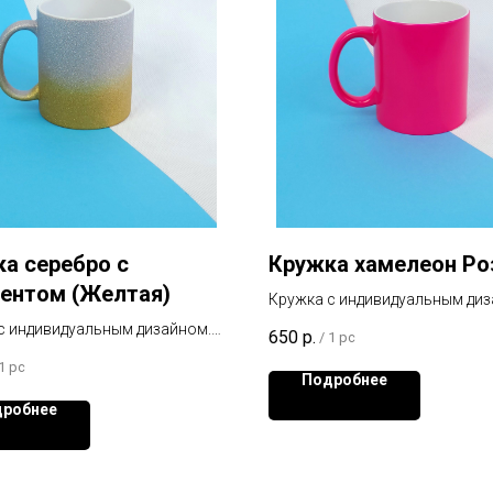
а серебро с
Кружка хамелеон Ро
ентом (Желтая)
Кружка с индивидуальным диз
Картинка проявляется при на
с индивидуальным дизайном.
650
р.
/
1 pc
а проявляется при нагревании
1 pc
Подробнее
робнее