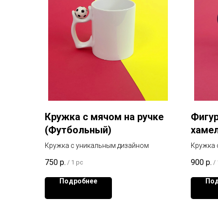
Кружка с мячом на ручке
Фигур
(Футбольный)
хамел
форме
Кружка с уникальным дизайном
Кружка 
Картинк
750
р.
900
р.
/
1 pc
/
Подробнее
Под