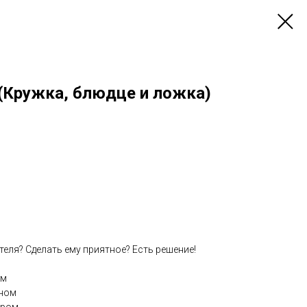
(Кружка, блюдце и ложка)
теля? Сделать ему приятное? Есть решение!
ом⠀
йном⠀