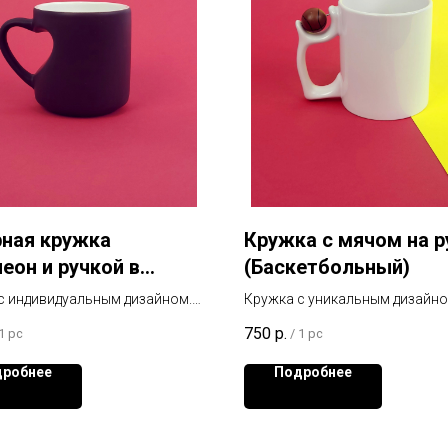
ная кружка
Кружка с мячом на р
еон и ручкой в
(Баскетбольный)
 сердца (Черная)
с индивидуальным дизайном.
Кружка с уникальным дизайн
а проявляется при нагревании
750
р.
1 pc
/
1 pc
робнее
Подробнее