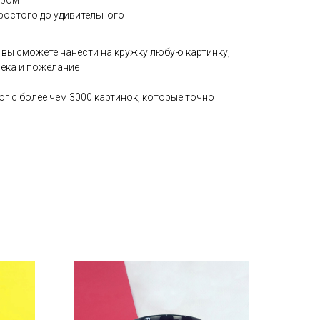
ером⠀
ростого до удивительного⠀
 вы сможете нанести на кружку любую картинку,
ека и пожелание
г с более чем 3000 картинок, которые точно