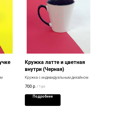
учке
Кружка латте и цветная
внутри (Черная)
ом
Кружка с индивидуальным дизайном.
700
р.
/
1 pc
Подробнее