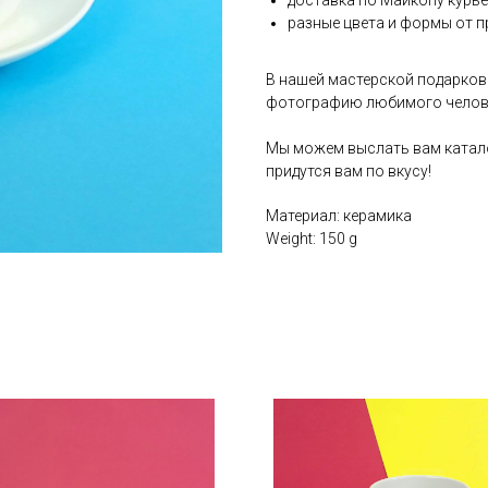
доставка по Майкопу курь
разные цвета и формы от п
В нашей мастерской подарков
фотографию любимого челов
Мы можем выслать вам катало
придутся вам по вкусу!
Материал: керамика
Weight: 150 g