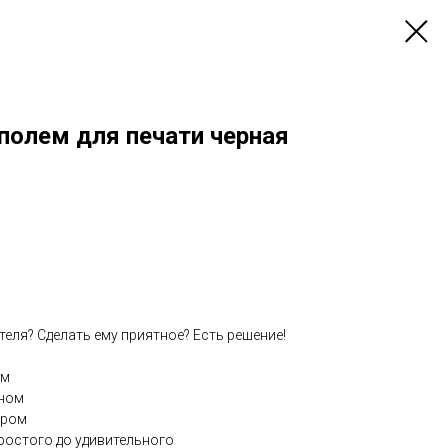
полем для печати черная
теля? Сделать ему приятное? Есть решение!
ом⠀
йном⠀
ером⠀
ростого до удивительного⠀