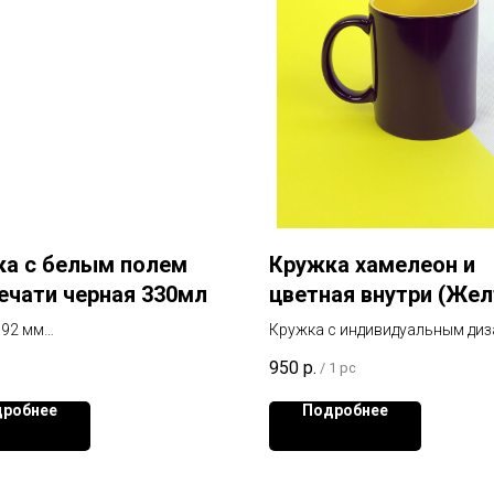
ка с белым полем
Кружка хамелеон и
ечати черная 330мл
цветная внутри (Жел
 92 мм
Кружка с индивидуальным диз
: 80 мм
Картинка проявляется при на
950
р.
/
1 pc
изображения: 200х80 мм
робнее
Подробнее