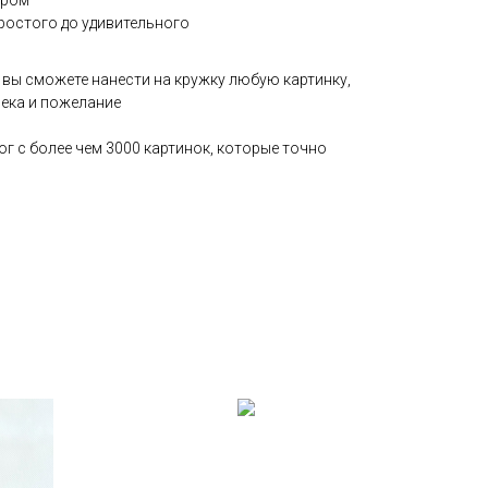
ером⠀
ростого до удивительного⠀
 вы сможете нанести на кружку любую картинку,
ека и пожелание
г с более чем 3000 картинок, которые точно