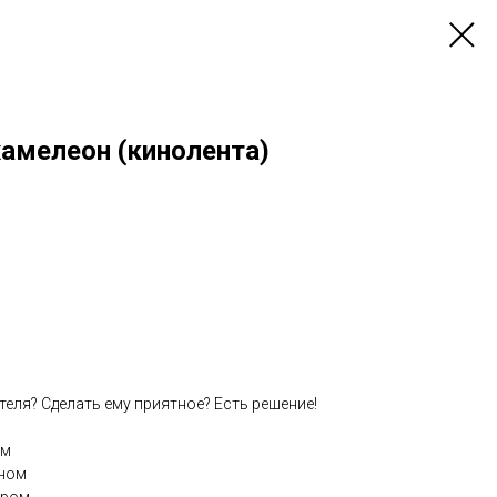
хамелеон (кинолента)
теля? Сделать ему приятное? Есть решение!
ом⠀
йном⠀