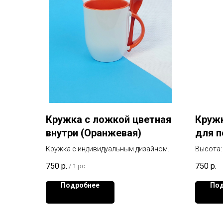
Кружка с ложкой цветная
Круж
внутри (Оранжевая)
для п
Кружка с индивидуальным дизайном.
Высота:
Диаметр
750
р.
750
р.
/
1 pc
Размер 
Подробнее
Под