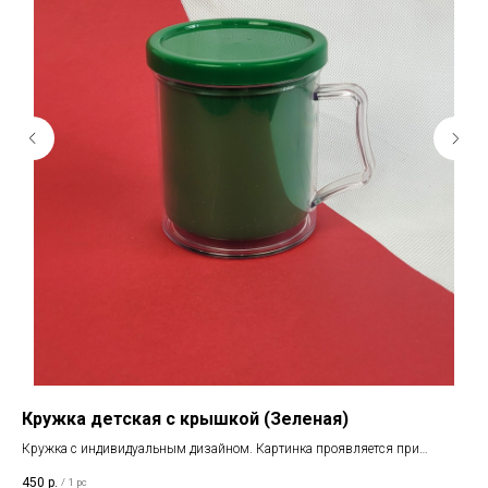
Кружка детская с крышкой (Зеленая)
Кр
Кружка с индивидуальным дизайном. Картинка проявляется при
Кру
нагревании
450
р.
70
/
1 pc