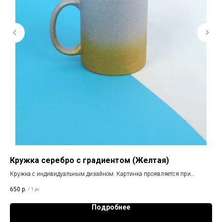
ум
Кружка серебро с градиентом (Желтая)
Кр
Кружка с индивидуальным дизайном. Картинка проявляется при
Кру
нагревании
650
р.
75
/
1 pc
Подробнее