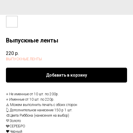
Выпускные ленты
220
р.
ВЫПУСКНЫЕ ЛЕНТЫ
Добавить в корзину
⭐ ️Не именные от 10 шт. по 200p.
⭐️ Именные от 10 шт. по 220р.
⚠️ Можем выполнить печать с обоих сторон
👆 Дополнительное нанесение 150 р 1 шт.
🎨Цвета Риббона (нанесения на выбор)
💛Золото
🩶СЕРЕБРО
🖤Черный