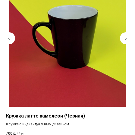
Кружка латте хамелеон (Черная)
Кр
Кружка с индивидуальным дизайном.
Кру
700
р.
1 2
/
1 pc