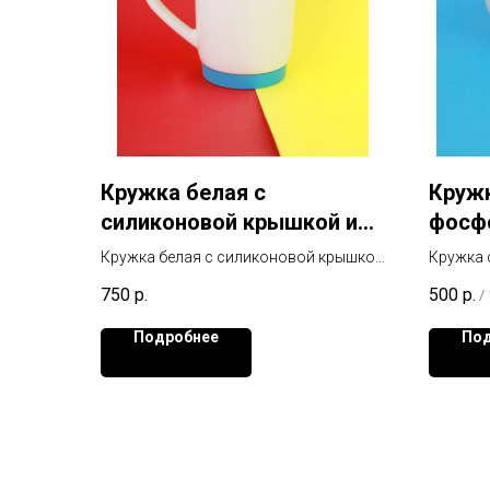
Кружка белая с
Кружк
силиконовой крышкой и
фосф
основанием Голубая
нанес
Кружка белая с силиконовой крышкой
Кружка 
темно
и основанием Голубая
750
р.
500
р.
/
Подробнее
Под