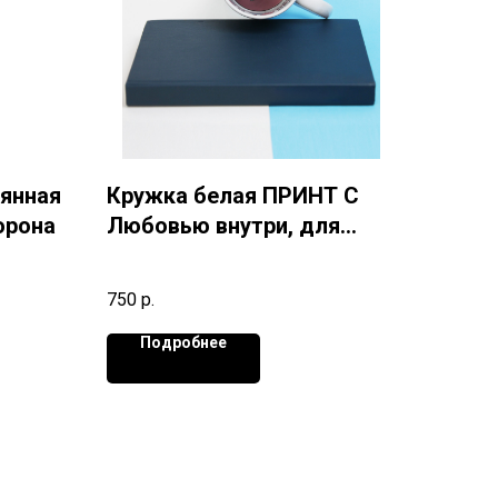
лянная
Кружка белая ПРИНТ С
орона
Любовью внутри, для
сублимации 330 мл
 стекла
750
р.
Подробнее
ьзуйте в
го
лгое
вет.
вами и