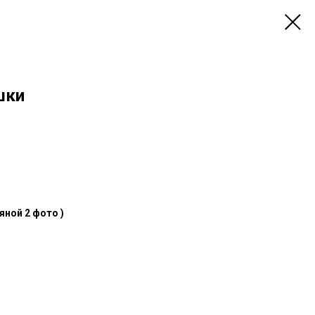
шки
яной 2 фото )