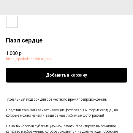
Пазл сердце
1 000
р.
https://podarki-spektr.ru/pazl
Добавить в корзину
Идеальный подарок для совместного времяпрепровождения.
Представляем вам захватывающие фотопазлы ы форме сердца , на
которые можно нанести ваши самые любимые фотографии!
Наша технология сублимационной печати гарантирует высочайшее
качество изображения, которое сохранится на долгие годы. Соберите