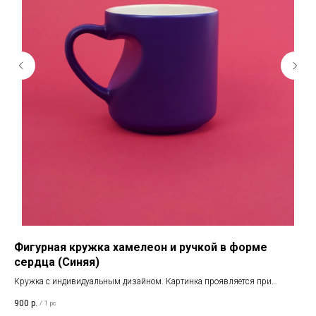
Фигурная кружка хамелеон и ручкой в форме
Кр
сердца (Синяя)
Кру
и
Кружка с индивидуальным дизайном. Картинка проявляется при
45
нагревании
900
р.
/
1 pc