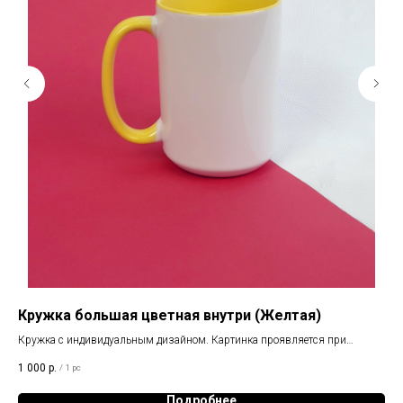
Кружка большая цветная внутри (Желтая)
Кр
Кружка с индивидуальным дизайном. Картинка проявляется при
Кру
нагревании
1 000
р.
70
/
1 pc
Подробнее