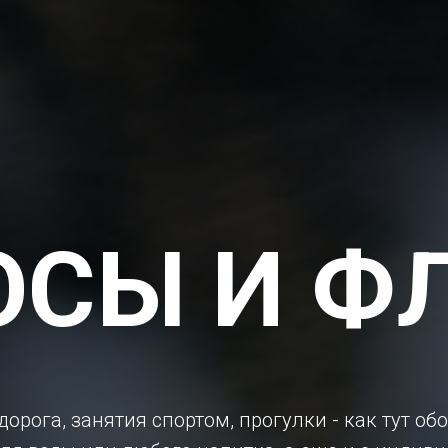
ОСЫ И Ф
орога, занятия спортом, прогулки - как тут об