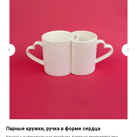
Парные кружки, ручка в форме сердца
Кр
Кружка с индивидуальным дизайном. Картинка проявляется при
Кру