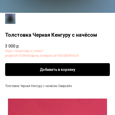
Толстовка Черная Кенгуру с начёсом
3 000
р.
https://store.tilda.cc/store/?
projectid=5539946&amp;storepartuid=902080959241
Добавить в корзину
Толстовка Черная Кенгуру с начёсом Оверсайз