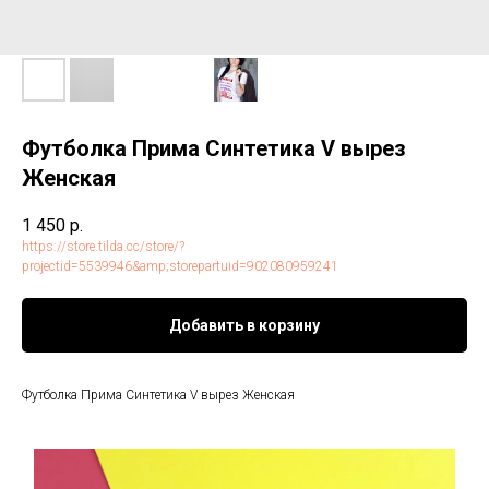
Футболка Прима Синтетика V вырез
Женская
1 450
р.
https://store.tilda.cc/store/?
projectid=5539946&amp;storepartuid=902080959241
Добавить в корзину
Футболка Прима Синтетика V вырез Женская