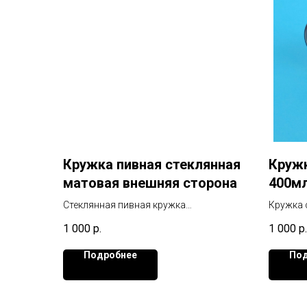
Кружка пивная стеклянная
Круж
матовая внешняя сторона
400м
Стеклянная пивная кружка
Кружка 
произведена из ударостойкого стекла
Картинк
1 000
р.
1 000
р.
и имеет низкую цену.
Используйте ее для нанесения
Подробнее
Под
фирменного логотипа и используйте в
PR-акциях. Сублимационное
нанесение логотипа или другого
изображения не стирается долгое