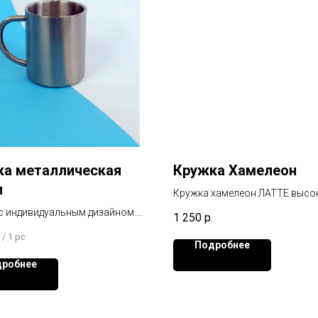
ка металлическая
Кружка Хамелеон
л
Кружка хамелеон ЛАТТЕ высо
мл ( Синяя ) матовая
с индивидуальным дизайном.
1 250
р.
а проявляется при нагревании
/
1 pc
Подробнее
робнее