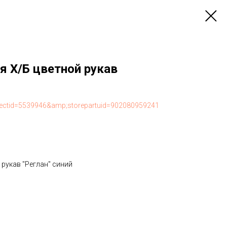
я Х/Б цветной рукав
projectid=5539946&amp;storepartuid=902080959241
 рукав "Реглан" синий