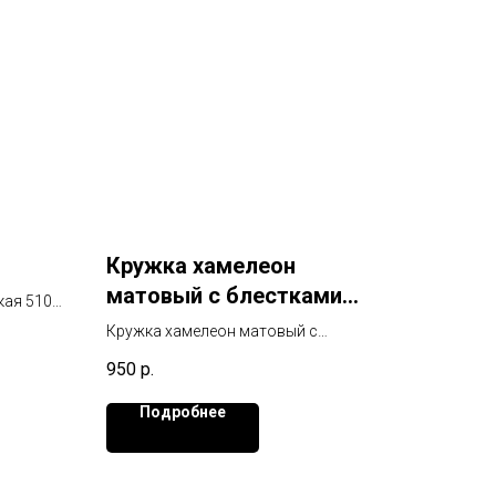
Кружка хамелеон
матовый с блестками
кая 510
красный
Кружка хамелеон матовый с
блестками красный
950
р.
Подробнее