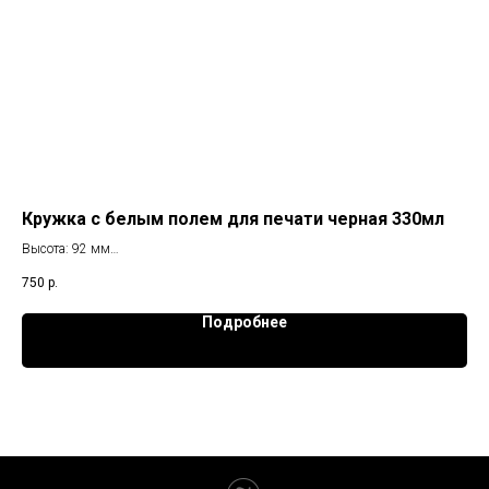
Кружка с белым полем для печати черная 330мл
Кр
ин
Высота: 92 мм
Диаметр: 80 мм
Кру
750
р.
Размер изображения: 200х80 мм
75
Подробнее