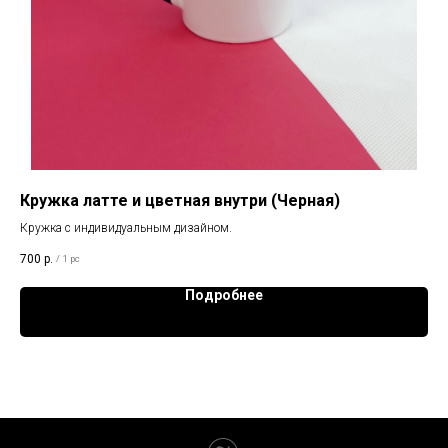
Кружка латте и цветная внутри (Черная)
Кр
Кружка с индивидуальным дизайном.
Кру
700
р.
65
/
1 pc
Подробнее